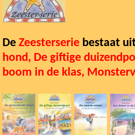
De
Zeesterserie
bestaat ui
hond
, De giftige duizendp
boom in de klas,
Monsterv