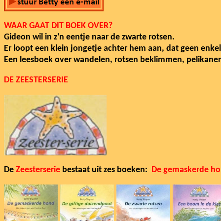
WAAR GAAT DIT BOEK OVER?
Gideon wil in z'n eentje naar de zwarte rotsen.
Er loopt een klein jongetje achter hem aan, dat geen enkel
Een leesboek over wandelen, rotsen beklimmen, pelikanen,
DE ZEESTERSERIE
De
Zeesterserie
bestaat uit zes boeken:
De gemaskerde h