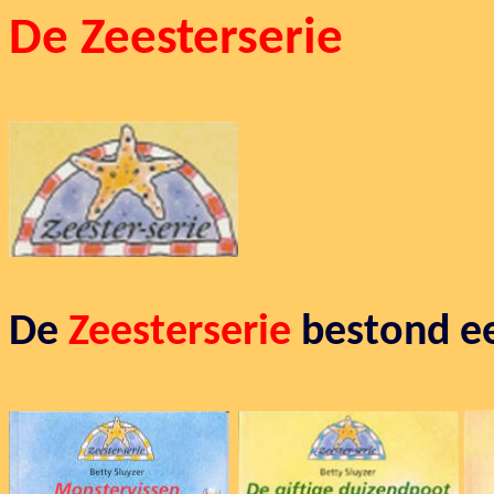
De Zeesterserie
De
Zeesterserie
bestond ee