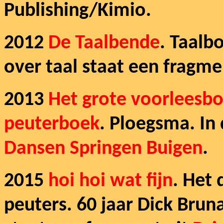
Publishing/Kimio.
2012
De Taalbende
. Taalb
over taal staat een fragme
2013
Het grote voorleesbo
peuterboek
. Ploegsma. In 
Dansen Springen Buigen
.
2015
h
oi hoi wat fijn
.
Het d
peuters. 60 jaar Dick Bruna