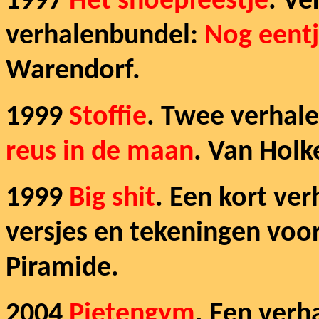
1997
Het snoepfeestje
. Ve
verhalenbundel:
Nog eentj
Warendorf.
1999
Stoffie
. Twee verhalen
reus in de maan
. Van Hol
1999
Big shit
.
Een kort verh
versjes en tekeningen voor
Piramide.
2004
Pietengym
. Een verha